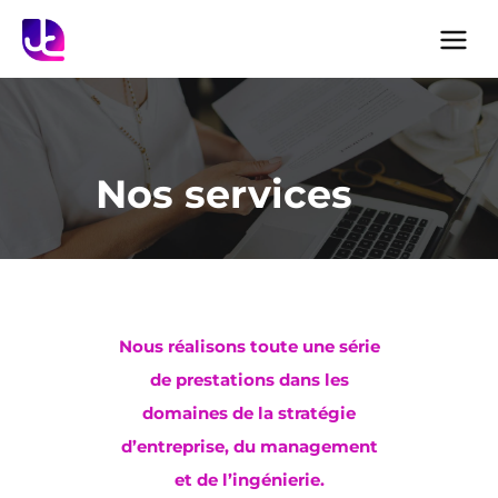
ACCUEIL
NOS SERVICES
Nos services
NOS JOBS ÉTUDIANTS
BLOG
Nous réalisons toute une série
de prestations dans les
domaines de la stratégie
d’entreprise, du management
et de l’ingénierie
.