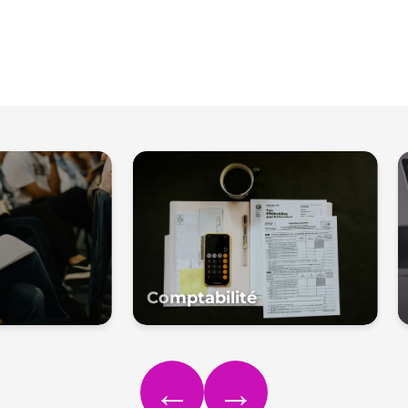
Comptabilité
←
→